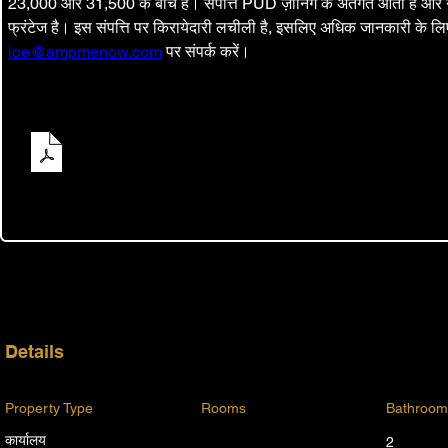
23,000 और 31,500 के बीच है। संपत्ति PUD ज़ोनिंग के अंतर्गत आती है और नॉ
फ्रंटेज है। इस संपत्ति पर किरायेदारी लचीली है, इसलिए अधिक जानकारी के
joe@ampmenow.com
 पर संपर्क करें।
8225 Normandy Blvd Jax FL 32221 Sale Brochure
.pd
PDF डाउनलोड करें • 2.89MB
Details
Property Type
Rooms
Bathroom
कार्यालय
2