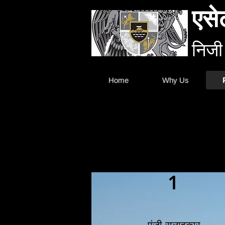
एसे
निजी
Home
Why Us
1
पूंजी सलाहकार