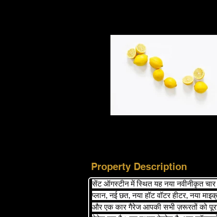
Property Description
सेंट ऑगस्टीन में स्थित यह नया नवीनीकृत च
प्लान, नई छत, नया हॉट वॉटर हीटर, नया माइक्रोवे
और एक कार गैरेज आपकी सभी ज़रूरतों को पूरा क