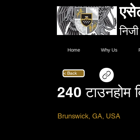
एसे
निजी
Home
Why Us
< Back
240 टाउनहोम 
Brunswick, GA, USA