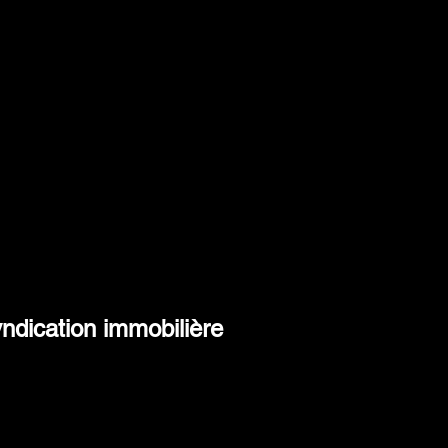
ndication immobilière
Investissez dans nos projets
immobiliers rigoureusement
sélectionnés, conformes aux
lementations D (accrédités) et S