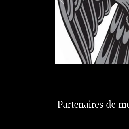
AMP a été créée en 
P
Partenaires de mo
Banqu