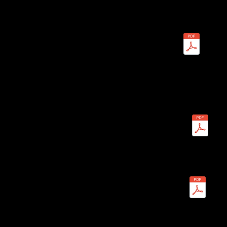
Postulez maintenant
Prêts commerciaux à terme flexible
Postulez maintenant
Prêts pour rénovation et revente
de résidences
Postulez maintenant
Prêts immobiliers résidentiels
pour investissement locatif