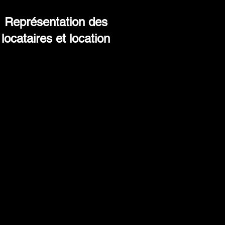
Représentation des
locataires et location
Profitez de notre expérience en
ocation immobilière commerciale.
cation de biens ou représentation
ofessionnelle des locataires : nous
ffrons les services dont vous avez
besoin.