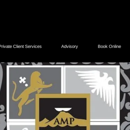
tenaires de monétisati
pe de clients privés
Private Client Services
Advisory
Book Online