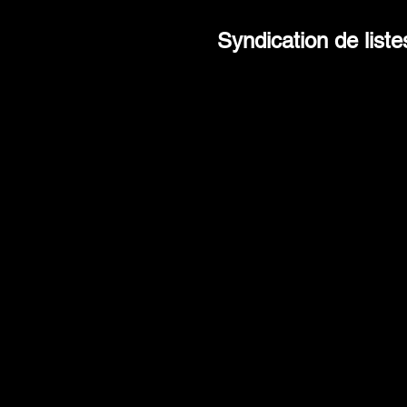
Syndication de liste
Faites-le inscrire ! – En tant 
membres de la National Associa
REALTORS®, du MLS, de Crexi
LoopNet, nous donnerons à v
propriété la visibilité dont elle a
Vendons-la !