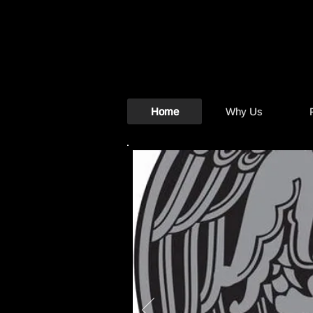
Par
Grou
Home
Why Us