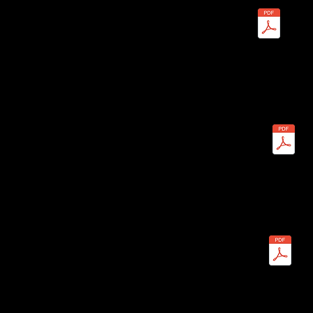
Programmes de prêts
commerciaux
Postulez maintenant
Prêt commercial rapide avec un ratio
prêt/valeur de 50 %
Postulez maintenant
Prêts commerciaux à intérêt
seulement