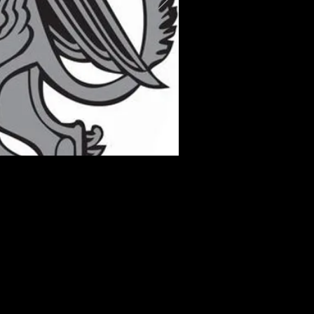
écialisés pour aider
s,
ctifs.