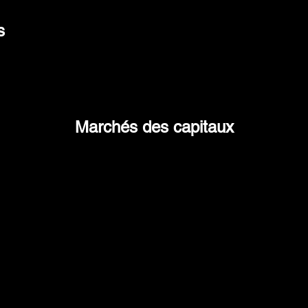
s
que
tion of
l
 et de
Lo
Marchés des capitaux
otre
pr
 besoin.
o
Grâce à nos prêts hypothécaires d'investissement
commerciaux, multifamiliaux et résidentiels, et à
l'accès à d'autres programmes de financement
spécialisés comme les prêts DSCR et SBA, vous
êtes assuré d'obtenir une offre qui répondra à vos
besoins.