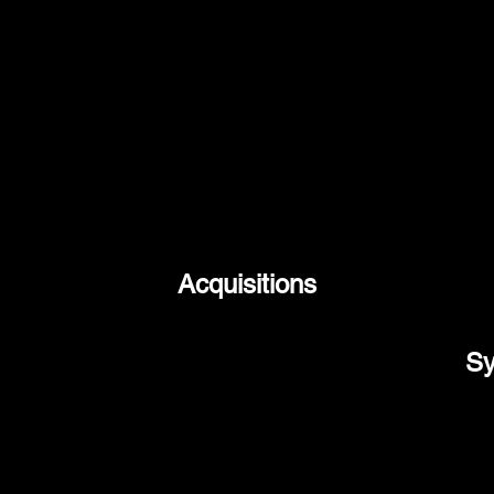
Acquisitions
Nous pouvons vous accompagner dans
l'acquisition de : immeubles résidentiels,
Sy
hôtels, terrains à bâtir, entreprises,
franchises, commerces de détail,
des
entrepôts, propriétés commerciales, etc.
ons
Notre vaste réseau et notre
rég