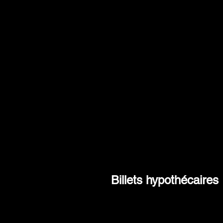
Billets hypothécaires
Vous souhaitez vendre ou acheter 
créances immobilières ? Nous pouv