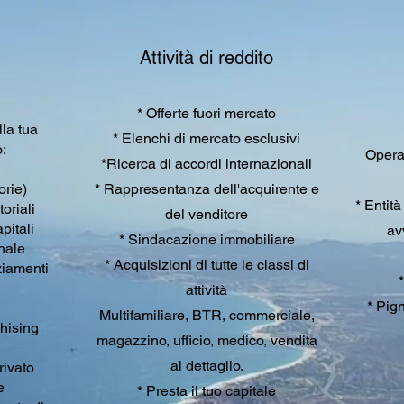
Attività di reddito
* Offerte fuori mercato
la tua
* Elenchi di mercato esclusivi
o:
Opera
*Ricerca di accordi internazionali
orie)
* Rappresentanza dell'acquirente e
* Entità
toriali
del venditore
pitali
av
* Sindacazione immobiliare
nale
* Acquisizioni di tutte le classi di
ziamenti
attività
* Pign
Multifamiliare, BTR, commerciale,
hising
magazzino, ufficio, medico, vendita
al dettaglio.
ivato
e
* Presta il tuo capitale