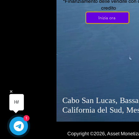
*Finanziamento delle vendite con c
credito
Inizia ora
Cabo San Lucas, Bassa
Hi!
California del Sud, Me
1
Copyright ©2026, Asset Monetizat