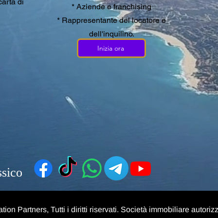
arta di
* Aziende e franchising
* Rappresentante del locatore e
dell'inquilino.
Inizia ora
ssico
ion Partners, Tutti i diritti riservati. Società immobiliare au