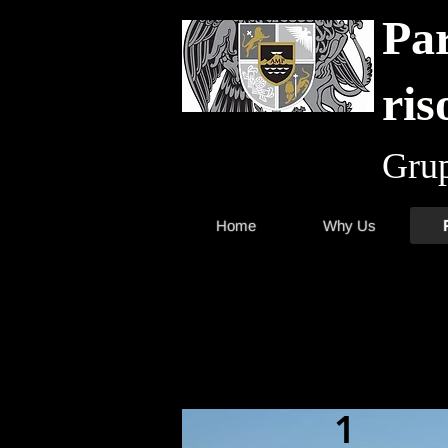
Par
ris
Grup
Home
Why Us
1