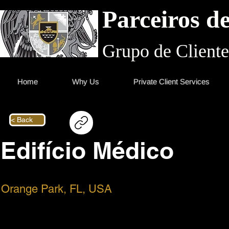
Parceiros d
Grupo de Cliente
Home
Why Us
Private Client Services
< Back
Edifício Médico
Orange Park, FL, USA