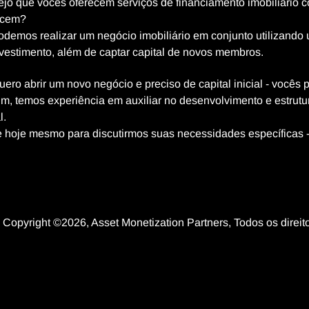
ejo que vocês oferecem serviços de financiamento imobiliário 
ecem?
Podemos realizar um negócio imobiliário em conjunto utilizand
vestimento, além de captar capital de novos membros.
uero abrir um novo negócio e preciso de capital inicial - você
im, temos experiência em auxiliar no desenvolvimento e estru
l.
e hoje mesmo para discutirmos suas necessidades específicas -
Copyright ©2026, Asset Monetization Partners, Todos os dire